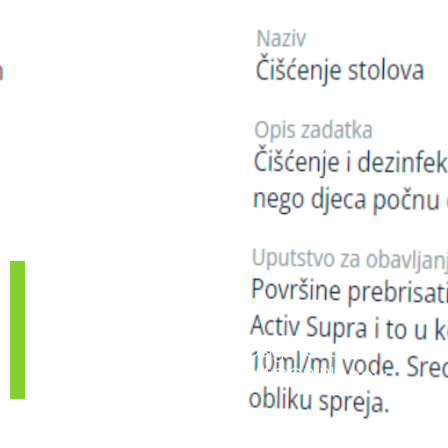
FASTi
Aplikacija Koja Vam Osigurava
Potpunu Realizaciju HACCP Planova